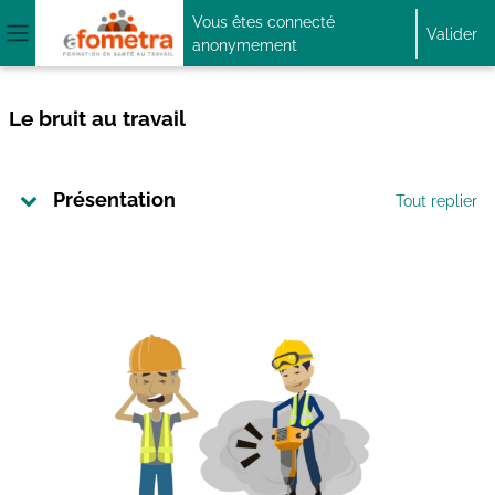
Passer au contenu principal
Vous êtes connecté
Valider
anonymement
Panneau latéral
Le bruit au travail
Aperçu des sections
Présentation
Tout replier