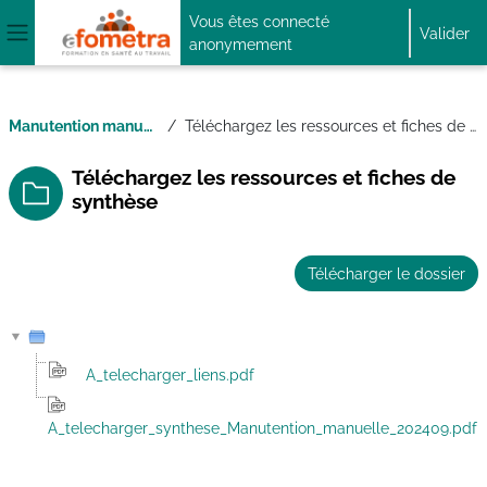
Passer au contenu principal
Vous êtes connecté
Valider
anonymement
Panneau latéral
Manutention manuelle_2
Téléchargez les ressources et fiches de synthèse
Téléchargez les ressources et fiches de
synthèse
Télécharger le dossier
A_telecharger_liens.pdf
A_telecharger_synthese_Manutention_manuelle_202409.pdf